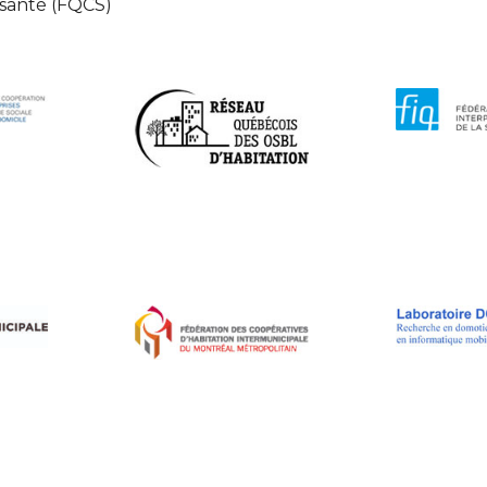
 santé (FQCS)