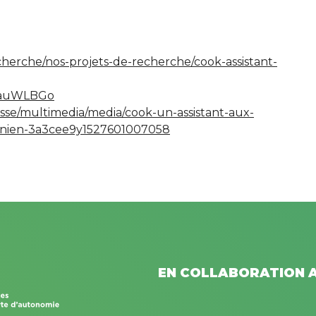
herche/nos-projets-de-recherche/cook-assistant-
jkauWLBGo
esse/multimedia/media/cook-un-assistant-aux-
anien-3a3cee9y1527601007058
EN COLLABORATION A