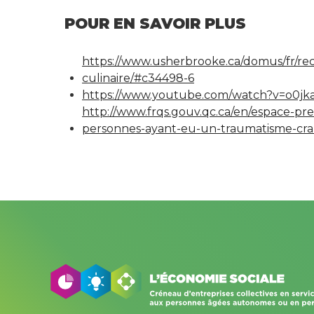
POUR EN SAVOIR PLUS
https://www.usherbrooke.ca/domus/fr/rec
culinaire/#c34498-6
https://www.youtube.com/watch?v=o0
http://www.frqs.gouv.qc.ca/en/espace-pr
personnes-ayant-eu-un-traumatisme-cr